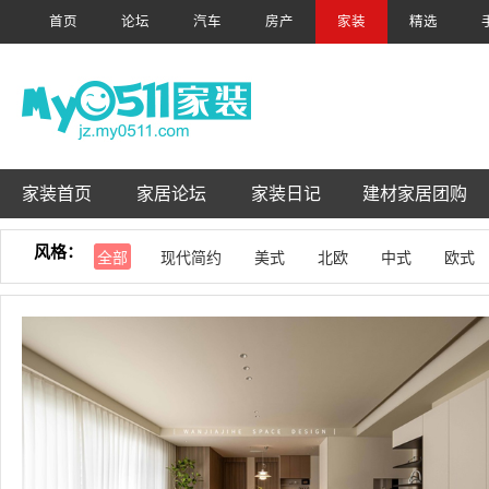
首页
论坛
汽车
房产
家装
精选
家装首页
家居论坛
家装日记
建材家居团购
风格：
全部
现代简约
美式
北欧
中式
欧式