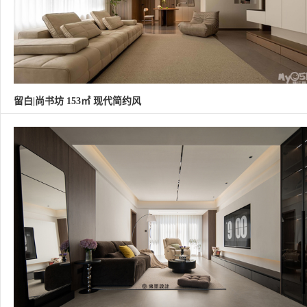
留白|尚书坊 153㎡ 现代简约风