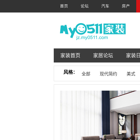
首页
论坛
汽车
房产
家装首页
家居论坛
家装
风格：
全部
现代简约
美式