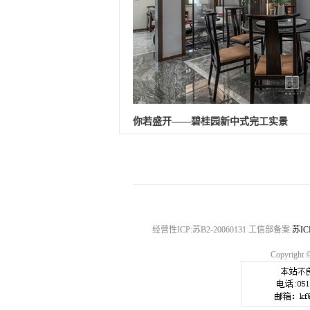
你若盛开——碧桂园新中式完工实景
经营性ICP:苏B2-20060131 工信部备案:
苏IC
Copyrig