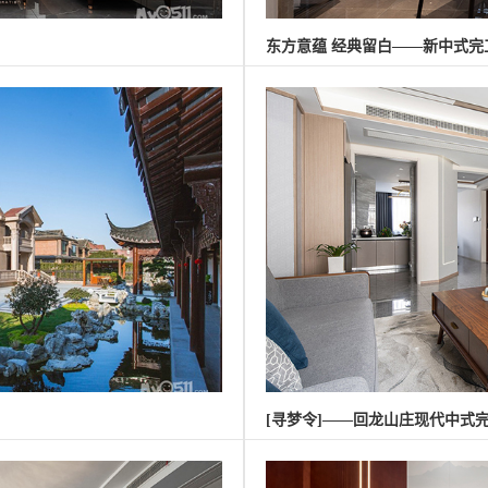
东方意蕴 经典留白——新中式完
[寻梦令]——回龙山庄现代中式