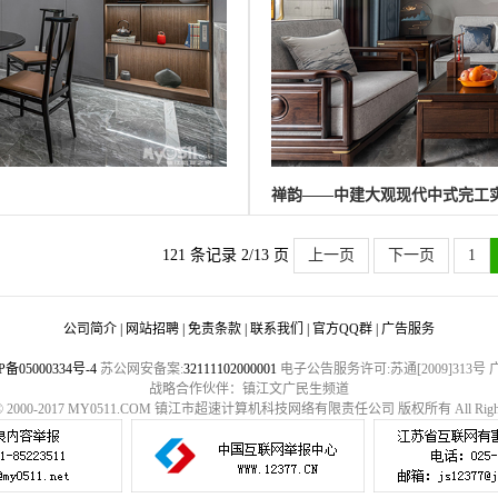
禅韵——中建大观现代中式完工
121 条记录 2/13 页
上一页
下一页
1
公司简介
|
网站招聘
|
免责条款
|
联系我们
|
官方QQ群
|
广告服务
P备05000334号-4
苏公网安备案:
32111102000001
电子公告服务许可:苏通[2009]313
战略合作伙伴：镇江文广民生频道
ht © 2000-2017 MY0511.COM 镇江市超速计算机科技网络有限责任公司 版权所有 All Rights 