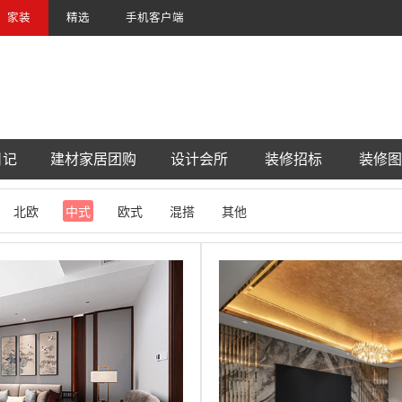
家装
精选
手机客户端
日记
建材家居团购
设计会所
装修招标
装修图
北欧
中式
欧式
混搭
其他