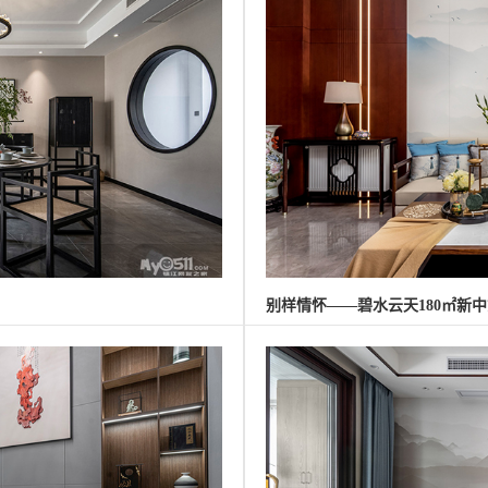
别样情怀——碧水云天180㎡新