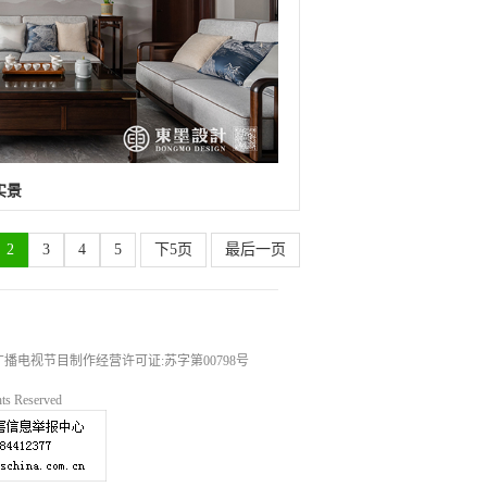
实景
2
3
4
5
下5页
最后一页
号 广播电视节目制作经营许可证:苏字第00798号
Reserved